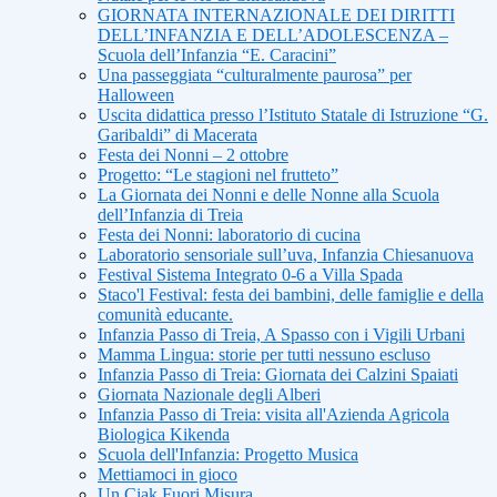
GIORNATA INTERNAZIONALE DEI DIRITTI
DELL’INFANZIA E DELL’ADOLESCENZA –
Scuola dell’Infanzia “E. Caracini”
Una passeggiata “culturalmente paurosa” per
Halloween
Uscita didattica presso l’Istituto Statale di Istruzione “G.
Garibaldi” di Macerata
Festa dei Nonni – 2 ottobre
Progetto: “Le stagioni nel frutteto”
La Giornata dei Nonni e delle Nonne alla Scuola
dell’Infanzia di Treia
Festa dei Nonni: laboratorio di cucina
Laboratorio sensoriale sull’uva, Infanzia Chiesanuova
Festival Sistema Integrato 0-6 a Villa Spada
Staco'l Festival: festa dei bambini, delle famiglie e della
comunità educante.
Infanzia Passo di Treia, A Spasso con i Vigili Urbani
Mamma Lingua: storie per tutti nessuno escluso
Infanzia Passo di Treia: Giornata dei Calzini Spaiati
Giornata Nazionale degli Alberi
Infanzia Passo di Treia: visita all'Azienda Agricola
Biologica Kikenda
Scuola dell'Infanzia: Progetto Musica
Mettiamoci in gioco
Un Ciak Fuori Misura