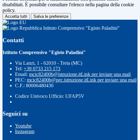
disabilitati. È possibile consultare l'elenco nella pagina della cookie
policy.
Accetta tutti
Salva le preferenze
Istituto Comprensivo "Egisto Paladini"
Contatti
Istituto Comprensivo "Egisto Paladini"
Via Lanzi, 1 - 62010 - Treia (MC)
Tel:
+39 0733 215 173
Email:
mcic82400b@istruzione.it
Link per inviare una mail
PEC:
mcic82400b@pec.istruzione.it
Link per inviare una mail
C.F.: 80006480430
Codice Univoco Ufficio: UFAP5V
Seguici su
Youtube
Instagram