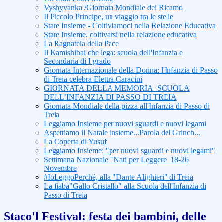
Vyshyvanka /Giornata Mondiale del Ricamo
Il Piccolo Principe, un viaggio tra le stelle
Stare Insieme - Coltiviamoci nella Relazione Educativa
Stare Insieme, coltivarsi nella relazione educativa
La Ragnatela della Pace
Il Kamishibai che lega: scuola dell'Infanzia e
Secondaria di I grado
Giornata Internazionale della Donna: l'Infanzia di Passo
di Treia celebra Elettra Caracini
GIORNATA DELLA MEMORIA_SCUOLA
DELL’INFANZIA DI PASSO DI TREIA
Giornata Mondiale della pizza all'Infanzia di Passo di
Treia
Leggiamo Insieme per nuovi sguardi e nuovi legami
Aspettiamo il Natale insieme...Parola del Grinch...
La Coperta di Yusuf
Leggiamo Insieme: "per nuovi sguardi e nuovi legami"
Settimana Nazionale "Nati per Leggere_18-26
Novembre
#IoLeggoPerché, alla "Dante Alighieri" di Treia
La fiaba"Gallo Cristallo" alla Scuola dell'Infanzia di
Passo di Treia
Staco'l Festival: festa dei bambini, delle