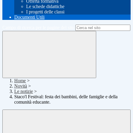
Offerta formativa
Le schede didattiche
I progetti delle classi
Documenti Utili
Campo di ricerca per le pagine del sito
Home
>
Novità
>
Le notizie
>
Staco'l Festival: festa dei bambini, delle famiglie e della
comunità educante.