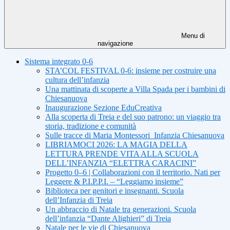
Menu di
navigazione
Sistema integrato 0-6
STA’COL FESTIVAL 0-6: insieme per costruire una
cultura dell’infanzia
Una mattinata di scoperte a Villa Spada per i bambini di
Chiesanuova
Inaugurazione Sezione EduCreativa
Alla scoperta di Treia e del suo patrono: un viaggio tra
storia, tradizione e comunità
Sulle tracce di Maria Montessori_Infanzia Chiesanuova
LIBRIAMOCI 2026: LA MAGIA DELLA
LETTURA PRENDE VITA ALLA SCUOLA
DELL’INFANZIA “ELETTRA CARACINI”
Progetto 0–6 | Collaborazioni con il territorio. Nati per
Leggere & P.I.P.P.I. – “Leggiamo insieme”
Biblioteca per genitori e insegnanti. Scuola
dell’Infanzia di Treia
Un abbraccio di Natale tra generazioni. Scuola
dell’infanzia “Dante Alighieri” di Treia
Natale per le vie di Chiesanuova