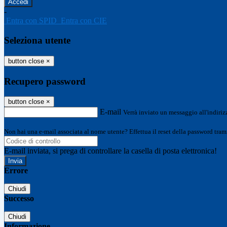
-
Entra con SPID
Entra con CIE
Seleziona utente
button close
×
Recupero password
button close
×
E-mail
Verrà inviato un messaggio all'indirizz
Non hai una e-mail associata al nome utente? Effettua il reset della password tram
E-mail inviata, si prega di controllare la casella di posta elettronica!
Errore
Chiudi
Successo
Chiudi
Informazione