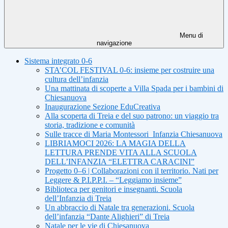
Menu di
navigazione
Sistema integrato 0-6
STA’COL FESTIVAL 0-6: insieme per costruire una
cultura dell’infanzia
Una mattinata di scoperte a Villa Spada per i bambini di
Chiesanuova
Inaugurazione Sezione EduCreativa
Alla scoperta di Treia e del suo patrono: un viaggio tra
storia, tradizione e comunità
Sulle tracce di Maria Montessori_Infanzia Chiesanuova
LIBRIAMOCI 2026: LA MAGIA DELLA
LETTURA PRENDE VITA ALLA SCUOLA
DELL’INFANZIA “ELETTRA CARACINI”
Progetto 0–6 | Collaborazioni con il territorio. Nati per
Leggere & P.I.P.P.I. – “Leggiamo insieme”
Biblioteca per genitori e insegnanti. Scuola
dell’Infanzia di Treia
Un abbraccio di Natale tra generazioni. Scuola
dell’infanzia “Dante Alighieri” di Treia
Natale per le vie di Chiesanuova