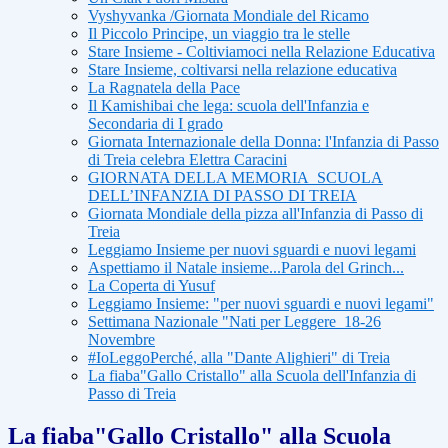
Vyshyvanka /Giornata Mondiale del Ricamo
Il Piccolo Principe, un viaggio tra le stelle
Stare Insieme - Coltiviamoci nella Relazione Educativa
Stare Insieme, coltivarsi nella relazione educativa
La Ragnatela della Pace
Il Kamishibai che lega: scuola dell'Infanzia e
Secondaria di I grado
Giornata Internazionale della Donna: l'Infanzia di Passo
di Treia celebra Elettra Caracini
GIORNATA DELLA MEMORIA_SCUOLA
DELL’INFANZIA DI PASSO DI TREIA
Giornata Mondiale della pizza all'Infanzia di Passo di
Treia
Leggiamo Insieme per nuovi sguardi e nuovi legami
Aspettiamo il Natale insieme...Parola del Grinch...
La Coperta di Yusuf
Leggiamo Insieme: "per nuovi sguardi e nuovi legami"
Settimana Nazionale "Nati per Leggere_18-26
Novembre
#IoLeggoPerché, alla "Dante Alighieri" di Treia
La fiaba"Gallo Cristallo" alla Scuola dell'Infanzia di
Passo di Treia
La fiaba"Gallo Cristallo" alla Scuola