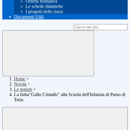
Offerta formativa
Le schede didattiche
I progetti delle classi
Documenti Utili
Campo di ricerca per le pagine del sito
Home
>
Novità
>
Le notizie
>
La fiaba"Gallo Cristallo" alla Scuola dell'Infanzia di Passo di
Treia