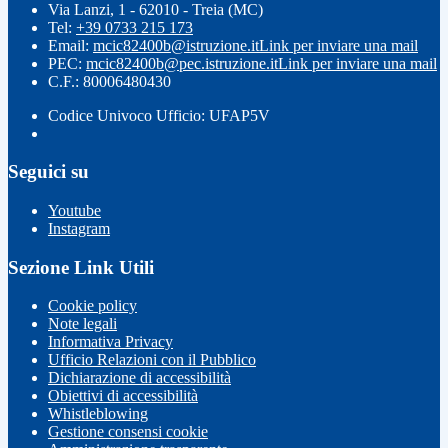
Via Lanzi, 1 - 62010 - Treia (MC)
Tel:
+39 0733 215 173
Email:
mcic82400b@istruzione.it
Link per inviare una mail
PEC:
mcic82400b@pec.istruzione.it
Link per inviare una mail
C.F.: 80006480430
Codice Univoco Ufficio: UFAP5V
Seguici su
Youtube
Instagram
Sezione Link Utili
Cookie policy
Note legali
Informativa Privacy
Ufficio Relazioni con il Pubblico
Dichiarazione di accessibilità
Obiettivi di accessibilità
Whistleblowing
Gestione consensi cookie