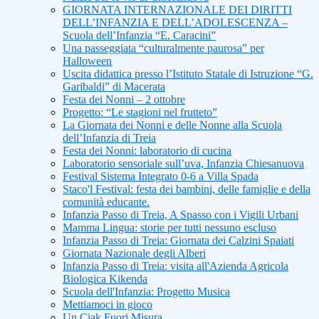
GIORNATA INTERNAZIONALE DEI DIRITTI
DELL’INFANZIA E DELL’ADOLESCENZA –
Scuola dell’Infanzia “E. Caracini”
Una passeggiata “culturalmente paurosa” per
Halloween
Uscita didattica presso l’Istituto Statale di Istruzione “G.
Garibaldi” di Macerata
Festa dei Nonni – 2 ottobre
Progetto: “Le stagioni nel frutteto”
La Giornata dei Nonni e delle Nonne alla Scuola
dell’Infanzia di Treia
Festa dei Nonni: laboratorio di cucina
Laboratorio sensoriale sull’uva, Infanzia Chiesanuova
Festival Sistema Integrato 0-6 a Villa Spada
Staco'l Festival: festa dei bambini, delle famiglie e della
comunità educante.
Infanzia Passo di Treia, A Spasso con i Vigili Urbani
Mamma Lingua: storie per tutti nessuno escluso
Infanzia Passo di Treia: Giornata dei Calzini Spaiati
Giornata Nazionale degli Alberi
Infanzia Passo di Treia: visita all'Azienda Agricola
Biologica Kikenda
Scuola dell'Infanzia: Progetto Musica
Mettiamoci in gioco
Un Ciak Fuori Misura