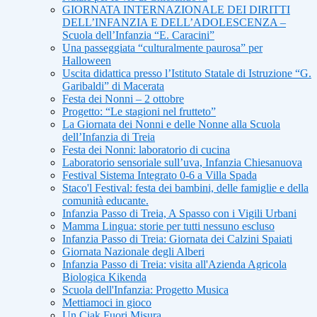
GIORNATA INTERNAZIONALE DEI DIRITTI
DELL’INFANZIA E DELL’ADOLESCENZA –
Scuola dell’Infanzia “E. Caracini”
Una passeggiata “culturalmente paurosa” per
Halloween
Uscita didattica presso l’Istituto Statale di Istruzione “G.
Garibaldi” di Macerata
Festa dei Nonni – 2 ottobre
Progetto: “Le stagioni nel frutteto”
La Giornata dei Nonni e delle Nonne alla Scuola
dell’Infanzia di Treia
Festa dei Nonni: laboratorio di cucina
Laboratorio sensoriale sull’uva, Infanzia Chiesanuova
Festival Sistema Integrato 0-6 a Villa Spada
Staco'l Festival: festa dei bambini, delle famiglie e della
comunità educante.
Infanzia Passo di Treia, A Spasso con i Vigili Urbani
Mamma Lingua: storie per tutti nessuno escluso
Infanzia Passo di Treia: Giornata dei Calzini Spaiati
Giornata Nazionale degli Alberi
Infanzia Passo di Treia: visita all'Azienda Agricola
Biologica Kikenda
Scuola dell'Infanzia: Progetto Musica
Mettiamoci in gioco
Un Ciak Fuori Misura