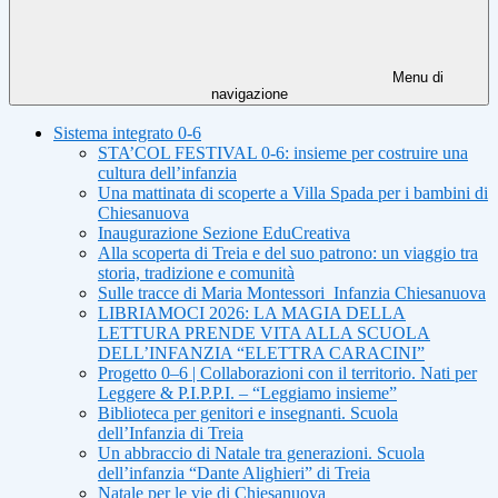
Menu di
navigazione
Sistema integrato 0-6
STA’COL FESTIVAL 0-6: insieme per costruire una
cultura dell’infanzia
Una mattinata di scoperte a Villa Spada per i bambini di
Chiesanuova
Inaugurazione Sezione EduCreativa
Alla scoperta di Treia e del suo patrono: un viaggio tra
storia, tradizione e comunità
Sulle tracce di Maria Montessori_Infanzia Chiesanuova
LIBRIAMOCI 2026: LA MAGIA DELLA
LETTURA PRENDE VITA ALLA SCUOLA
DELL’INFANZIA “ELETTRA CARACINI”
Progetto 0–6 | Collaborazioni con il territorio. Nati per
Leggere & P.I.P.P.I. – “Leggiamo insieme”
Biblioteca per genitori e insegnanti. Scuola
dell’Infanzia di Treia
Un abbraccio di Natale tra generazioni. Scuola
dell’infanzia “Dante Alighieri” di Treia
Natale per le vie di Chiesanuova