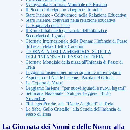
Vyshyvanka /Giornata Mondiale del Ricamo
Il Piccolo Principe, un viaggio tra le stelle
Stare Insieme - Coltiviamoci nella Relazione Educativa
Stare Insieme, coltivarsi nella relazione educativa
La Ragnatela della Pace
Il Kamishibai che lega: scuola dell'Infanzia e
Secondaria di I grado
Giornata Internazionale della Donna: l'Infanzia di Passo
di Treia celebra Elettra Caracini
GIORNATA DELLA MEMORIA_SCUOLA
DELL’INFANZIA DI PASSO DI TREIA
Giornata Mondiale della pizza all'Infanzia di Passo di
Treia
Leggiamo Insieme per nuovi sguardi e nuovi legami
Aspettiamo il Natale insieme...Parola del Grinch...
La Coperta di Yusuf
Leggiamo Insieme: "per nuovi sguardi e nuovi legami"
Settimana Nazionale "Nati per Leggere_18-26
Novembre
#IoLeggoPerché, alla "Dante Alighieri" di Treia
La fiaba"Gallo Cristallo" alla Scuola dell'Infanzia di
Passo di Treia
La Giornata dei Nonni e delle Nonne alla