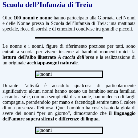
Scuola dell’Infanzia di Treia
Oltre
100 nonni e nonne
hanno partecipato alla Giornata dei Nonni
e delle Nonne presso la Scuola dell’Infanzia di Treia: una mattinata
speciale, ricca di sorrisi e di emozioni condivise tra grandi e piccoli.
Le nonne e i nonni, figure di riferimento preziose per tutti, sono
entrati a scuola per vivere insieme ai bambini momenti unici: la
lettura dell’albo illustrato
A caccia dell’orso
e la realizzazione di
un originale
acchiappasogni naturale
.
Durante l’attività è accaduto qualcosa di particolarmente
significativo: alcuni nonni hanno notato un bambino senza familiari
accanto a sé e, con una semplicità disarmante, hanno deciso di fargli
compagnia, prendendolo per mano e facendogli sentire tutto il calore
di una presenza affettuosa. Quel bambino ha così vissuto la gioia di
avere dei nonni “per un giorno”, dimostrando che
il linguaggio
dell’amore supera silenzi e differenze di lingua
.