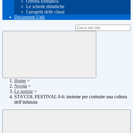
Offerta formativa
Le schede didattiche
I progetti delle classi
Documenti Utili
Campo di ricerca per le pagine del sito
Home
>
Novità
>
Le notizie
>
STA’COL FESTIVAL 0-6: insieme per costruire una cultura
dell’infanzia