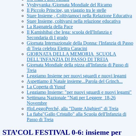
Vyshyvanka /Giornata Mondiale del Ricamo
Il Piccolo Principe, un viaggio tra le stelle
Stare Insieme - Coltiviamoci nella Relazione Educativa
Stare Insieme, coltivarsi nella relazione educativa
La Ragnatela della Pace
Il Kamishibai che lega: scuola dell'Infanzia e
Secondaria di I grado
Giornata Internazionale della Donna: l'Infanzia di Passo
di Treia celebra Elettra Caracini
GIORNATA DELLA MEMORIA_SCUOLA
DELL’INFANZIA DI PASSO DI TREIA
Giornata Mondiale della pizza all'Infanzia di Passo di
Treia
Leggiamo Insieme per nuovi sguardi e nuovi legami
Aspettiamo il Natale insieme...Parola del Grinch...
La Coperta di Yusuf
Leggiamo Insieme: "per nuovi sguardi e nuovi legami"
Settimana Nazionale "Nati per Leggere_18-26
Novembre
#IoLeggoPerché, alla "Dante Alighieri" di Treia
La fiaba"Gallo Cristallo" alla Scuola dell'Infanzia di
Passo di Treia
STA’COL FESTIVAL 0-6: insieme per