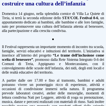
costruire una cultura dell’infanzia
Domenica 14 giugno, nella splendida cornice di Villa La Quiete di
Treia, si terrà la seconda edizione dello
STA’COL Festival 0-6
, un
appuntamento dedicato ai bambini, alle bambine e alle loro famiglie,
nato per promuovere una cultura dell’infanzia attenta al benessere,
alla partecipazione e alla crescita condivisa.
Il Festival rappresenta un importante momento di incontro tra scuola,
famiglie, servizi educativi e istituzioni del territorio. L’iniziativa si
inserisce all’interno del progetto
“Le trame dell’inclusione come
scelta di benessere”
, promosso dalla Rete Sistema Integrato 0-6 dei
Comuni di Treia, Appignano e Montecassiano, con il
coinvolgimento delle scuole dell’infanzia, dei nidi, degli enti locali e
delle realtà educative del territorio.
A partire dalle ore 17.00 e fino al tramonto, bambini e adulti
potranno vivere un pomeriggio ricco di esperienze, attività e
occasioni di condivisione immersi nella natura. Il programma
prevede laboratori creativi, atelier delle meraviglie, momenti di
lettura condivisa Nati per Leggere, attività di yoga su prenotazione,
musica, danze e percorsi realizzati con materiali di riuso. Sarà inoltre
possibile gustare una merenda con prodotti offerti dalle aziende