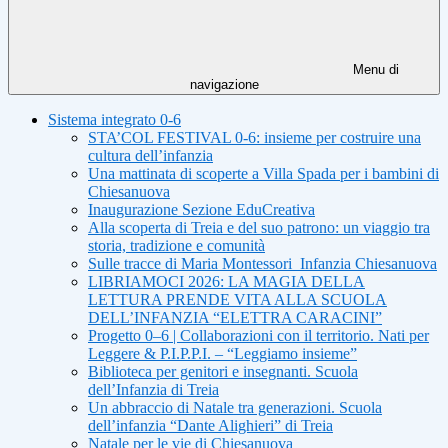
Menu di
navigazione
Sistema integrato 0-6
STA’COL FESTIVAL 0-6: insieme per costruire una
cultura dell’infanzia
Una mattinata di scoperte a Villa Spada per i bambini di
Chiesanuova
Inaugurazione Sezione EduCreativa
Alla scoperta di Treia e del suo patrono: un viaggio tra
storia, tradizione e comunità
Sulle tracce di Maria Montessori_Infanzia Chiesanuova
LIBRIAMOCI 2026: LA MAGIA DELLA
LETTURA PRENDE VITA ALLA SCUOLA
DELL’INFANZIA “ELETTRA CARACINI”
Progetto 0–6 | Collaborazioni con il territorio. Nati per
Leggere & P.I.P.P.I. – “Leggiamo insieme”
Biblioteca per genitori e insegnanti. Scuola
dell’Infanzia di Treia
Un abbraccio di Natale tra generazioni. Scuola
dell’infanzia “Dante Alighieri” di Treia
Natale per le vie di Chiesanuova