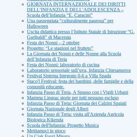
GIORNATA INTERNAZIONALE DEI DIRITTI
DELL’INFANZIA E DELL’ADOLESCENZA –
Scuola dell’Infanzia “E. Caracini”
Una passeggiata “culturalmente paurosa” per
Halloween
Uscita didattica presso l’Istituto Statale di Istruzione “G.
Garibaldi” di Macerata
Festa dei Nonni – 2 ottobre
Progetto: “Le stagioni nel frutteto”
La Giornata dei Nonni e delle Nonne alla Scuola
dell’Infanzia di Treia
Festa dei Nonni: laboratorio di cucina
Laboratorio sensoriale sull’uva, Infanzia Chiesanuova
Festival Sistema Integrato 0-6 a Villa Spada
Staco'l Festival: festa dei bambini, delle famiglie e della
comunità educante.
Infanzia Passo di Treia, A Spasso con i Vigili Urbani
Mamma Lingua: storie per tutti nessuno escluso
Infanzia Passo di Treia: Giornata dei Calzini Spaiati
Giornata Nazionale degli Alberi
Infanzia Passo di Treia: visita all'Azienda Agricola
Biologica Kikenda
Scuola dell'Infanzia: Progetto Musica
Mettiamoci in gioco
Un Ciak Fuori Misura