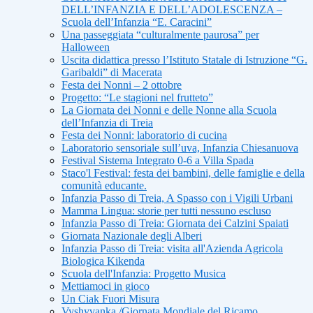
DELL’INFANZIA E DELL’ADOLESCENZA –
Scuola dell’Infanzia “E. Caracini”
Una passeggiata “culturalmente paurosa” per
Halloween
Uscita didattica presso l’Istituto Statale di Istruzione “G.
Garibaldi” di Macerata
Festa dei Nonni – 2 ottobre
Progetto: “Le stagioni nel frutteto”
La Giornata dei Nonni e delle Nonne alla Scuola
dell’Infanzia di Treia
Festa dei Nonni: laboratorio di cucina
Laboratorio sensoriale sull’uva, Infanzia Chiesanuova
Festival Sistema Integrato 0-6 a Villa Spada
Staco'l Festival: festa dei bambini, delle famiglie e della
comunità educante.
Infanzia Passo di Treia, A Spasso con i Vigili Urbani
Mamma Lingua: storie per tutti nessuno escluso
Infanzia Passo di Treia: Giornata dei Calzini Spaiati
Giornata Nazionale degli Alberi
Infanzia Passo di Treia: visita all'Azienda Agricola
Biologica Kikenda
Scuola dell'Infanzia: Progetto Musica
Mettiamoci in gioco
Un Ciak Fuori Misura
Vyshyvanka /Giornata Mondiale del Ricamo