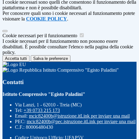
I cookie necessari sono quelli che consentono il funzionamento della
piattaforma e non è possibile disabilitarli.
Per conoscere quali sono i cookie necessari al funzionamento potete
visionare la
COOKIE POLICY
.
Cookie necessari per il funzionamento
I cookie necessari per il funzionamento non possono essere
disabilitati. È possibile consultare l'elenco nella pagina della cookie
policy.
Accetta tutti
Salva le preferenze
Istituto Comprensivo "Egisto Paladini"
Contatti
Istituto Comprensivo "Egisto Paladini"
Via Lanzi, 1 - 62010 - Treia (MC)
Tel:
+39 0733 215 173
Email:
mcic82400b@istruzione.it
Link per inviare una mail
PEC:
mcic82400b@pec.istruzione.it
Link per inviare una mail
C.F.: 80006480430
Codice Univoco Ufficio: UFAP5V