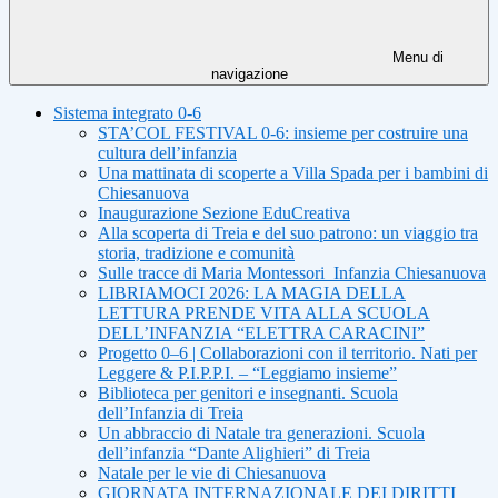
Menu di
navigazione
Sistema integrato 0-6
STA’COL FESTIVAL 0-6: insieme per costruire una
cultura dell’infanzia
Una mattinata di scoperte a Villa Spada per i bambini di
Chiesanuova
Inaugurazione Sezione EduCreativa
Alla scoperta di Treia e del suo patrono: un viaggio tra
storia, tradizione e comunità
Sulle tracce di Maria Montessori_Infanzia Chiesanuova
LIBRIAMOCI 2026: LA MAGIA DELLA
LETTURA PRENDE VITA ALLA SCUOLA
DELL’INFANZIA “ELETTRA CARACINI”
Progetto 0–6 | Collaborazioni con il territorio. Nati per
Leggere & P.I.P.P.I. – “Leggiamo insieme”
Biblioteca per genitori e insegnanti. Scuola
dell’Infanzia di Treia
Un abbraccio di Natale tra generazioni. Scuola
dell’infanzia “Dante Alighieri” di Treia
Natale per le vie di Chiesanuova
GIORNATA INTERNAZIONALE DEI DIRITTI