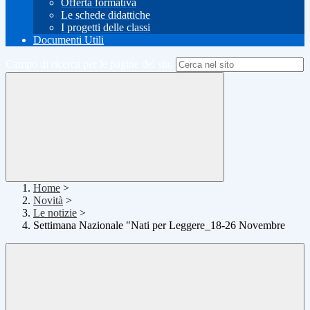
Offerta formativa
Le schede didattiche
I progetti delle classi
Documenti Utili
Campo di ricerca per le pagine del sito
Home
>
Novità
>
Le notizie
>
Settimana Nazionale "Nati per Leggere_18-26 Novembre