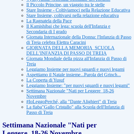
Il Piccolo Principe, un viaggio tra le stelle
Stare Insieme - Coltiviamoci nella Relazione Educativa
Stare Insieme, coltivarsi nella relazione educativa
La Ragnatela della Pace
Il Kamishibai che lega: scuola dell'Infanzia e
Secondaria di I grado
Giornata Internazionale della Donna: l'Infanzia di Passo
di Treia celebra Elettra Caracini
GIORNATA DELLA MEMORIA_SCUOLA
DELL’INFANZIA DI PASSO DI TREIA
Giornata Mondiale della pizza all'Infanzia di Passo di
Treia
Leggiamo Insieme per nuovi sguardi e nuovi legami
Aspettiamo il Natale insieme...Parola del Grinch...
La Coperta di Yusuf
Leggiamo Insieme: "per nuovi sguardi e nuovi legami"
Settimana Nazionale "Nati per Leggere_18-26
Novembre
#IoLeggoPerché, alla "Dante Alighieri" di Treia
La fiaba"Gallo Cristallo" alla Scuola dell'Infanzia di
Passo di Treia
Settimana Nazionale "Nati per
Leggere_18-26 Novembre