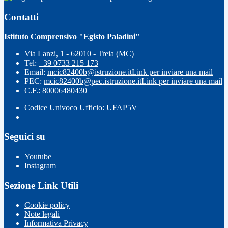
Contatti
Istituto Comprensivo "Egisto Paladini"
Via Lanzi, 1 - 62010 - Treia (MC)
Tel:
+39 0733 215 173
Email:
mcic82400b@istruzione.it
Link per inviare una mail
PEC:
mcic82400b@pec.istruzione.it
Link per inviare una mail
C.F.: 80006480430
Codice Univoco Ufficio: UFAP5V
Seguici su
Youtube
Instagram
Sezione Link Utili
Cookie policy
Note legali
Informativa Privacy