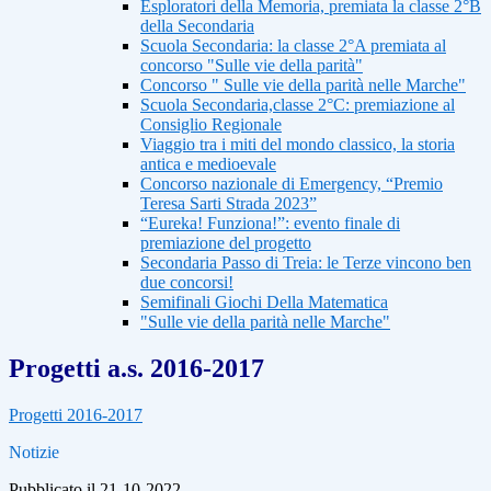
Esploratori della Memoria, premiata la classe 2°B
della Secondaria
Scuola Secondaria: la classe 2°A premiata al
concorso "Sulle vie della parità"
Concorso " Sulle vie della parità nelle Marche"
Scuola Secondaria,classe 2°C: premiazione al
Consiglio Regionale
Viaggio tra i miti del mondo classico, la storia
antica e medioevale
Concorso nazionale di Emergency, “Premio
Teresa Sarti Strada 2023”
“Eureka! Funziona!”: evento finale di
premiazione del progetto
Secondaria Passo di Treia: le Terze vincono ben
due concorsi!
Semifinali Giochi Della Matematica
"Sulle vie della parità nelle Marche"
Progetti a.s. 2016-2017
Progetti 2016-2017
Notizie
Pubblicato il 21-10-2022