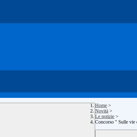
Home
>
Novità
>
Le notizie
>
Concorso " Sulle vie 