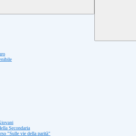
uro
nibile
Giovani
della Secondaria
so "Sulle vie della parità"