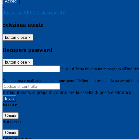
-
Entra con SPID
Entra con CIE
Seleziona utente
button close
×
Recupero password
button close
×
E-mail
Verrà inviato un messaggio all'indirizz
Non hai una e-mail associata al nome utente? Effettua il reset della password tram
E-mail inviata, si prega di controllare la casella di posta elettronica!
Errore
Chiudi
Successo
Chiudi
Informazione