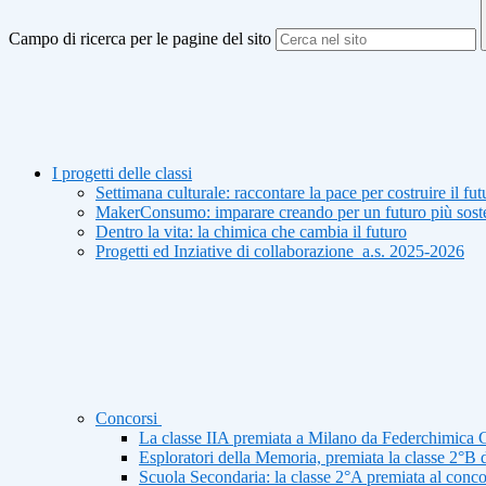
Campo di ricerca per le pagine del sito
I progetti delle classi
Settimana culturale: raccontare la pace per costruire il fut
MakerConsumo: imparare creando per un futuro più soste
Dentro la vita: la chimica che cambia il futuro
Progetti ed Inziative di collaborazione_a.s. 2025-2026
Concorsi
La classe IIA premiata a Milano da Federchimica 
Esploratori della Memoria, premiata la classe 2°B 
Scuola Secondaria: la classe 2°A premiata al concor