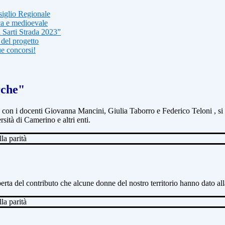
siglio Regionale
ica e medioevale
 Sarti Strada 2023”
 del progetto
ue concorsi!
rche"
,
con i docenti Giovanna Mancini, Giulia Taborro e Federico
Teloni
, si
sità di Camerino e altri enti.
operta del contributo che alcune
donne del nostro territorio hanno dato all