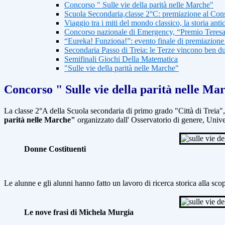
Concorso " Sulle vie della parità nelle Marche"
Scuola Secondaria,classe 2°C: premiazione al Con
Viaggio tra i miti del mondo classico, la storia ant
Concorso nazionale di Emergency, “Premio Teresa
“Eureka! Funziona!”: evento finale di premiazione
Secondaria Passo di Treia: le Terze vincono ben d
Semifinali Giochi Della Matematica
"Sulle vie della parità nelle Marche"
Concorso " Sulle vie della parità nelle Ma
La classe 2°A della Scuola secondaria di primo grado "Città di Treia"
parità nelle Marche"
organizzato dall' Osservatorio di genere,
Univer
Donne Costituenti
Le alunne e gli alunni hanno fatto
un lavoro di ricerca storica alla sc
Le nove frasi di Michela Murgia