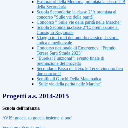
Esploratori della Memoria, premiata la classe 2°B
della Secondaria
Scuola Secondaria: la classe 2°A premiata al
concorso "Sulle vie della parità"
Concorso " Sulle vie della parità nelle Marche"
Scuola Secondaria,classe 2°C: premiazione al
Consiglio Regionale
Viaggio tra i miti del mondo classico, la storia
antica e medioevale
Concorso nazionale di Emergency, “Premio
Teresa Sarti Strada 2023”
“Eureka! Funziona!”: evento finale di
premiazione del progetto
Secondaria Passo di Treia: le Terze vincono ben
due concorsi!
Semifinali Giochi Della Matematica
"Sulle vie della parità nelle Marche"
Progetti a.s. 2014-2015
Scuola dell'infanzia
AVIS: goccia su goccia insieme si puo
'
Verso una Scuola amica