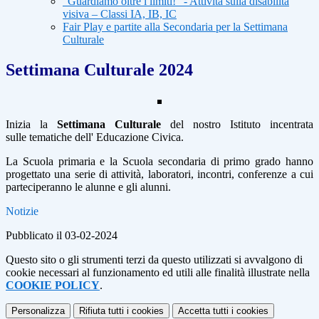
“Guardiamo oltre i limiti!” - Attività sulla disabilità
visiva – Classi IA, IB, IC
Fair Play e partite alla Secondaria per la Settimana
Culturale
Settimana Culturale 2024
Inizia la
Settimana Culturale
del nostro Istituto incentrata
sulle
tematiche dell' Educazione Civica.
La Scuola primaria e la Scuola
secondaria di primo grado hanno
progettato una serie di attività,
laboratori, incontri, conferenze a cui
parteciperanno le alunne e gli
alunni.
Notizie
Pubblicato il 03-02-2024
Questo sito o gli strumenti terzi da questo utilizzati si avvalgono di
cookie necessari al funzionamento ed utili alle finalità illustrate nella
COOKIE POLICY
.
Personalizza
Rifiuta tutti
i cookies
Accetta tutti
i cookies