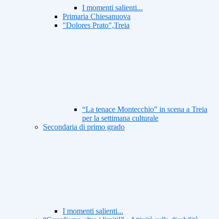
I momenti salienti...
Primaria Chiesanuova
"Dolores Prato",Treia
“La tenace Montecchio” in scena a Treia
per la settimana culturale
Secondaria di primo grado
I momenti salienti...