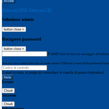
-
Entra con SPID
Entra con CIE
Seleziona utente
button close
×
Recupero password
button close
×
E-mail
Verrà inviato un messaggio all'indirizz
Non hai una e-mail associata al nome utente? Effettua il reset della password tram
E-mail inviata, si prega di controllare la casella di posta elettronica!
Errore
Chiudi
Successo
Chiudi
Informazione