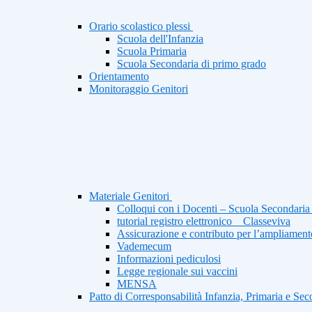
Orario scolastico plessi
Scuola dell'Infanzia
Scuola Primaria
Scuola Secondaria di primo grado
Orientamento
Monitoraggio Genitori
Materiale Genitori
Colloqui con i Docenti – Scuola Secondaria 
tutorial registro elettronico _ Classeviva
Assicurazione e contributo per l’ampliamento
Vademecum
Informazioni pediculosi
Legge regionale sui vaccini
MENSA
Patto di Corresponsabilità Infanzia, Primaria e Sec