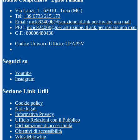
Via Lanzi, 1 - 62010 - Treia (MC)
Tel:
+39 0733 215 173
Email:
mcic82400b@istruzione.it
Link per inviare una mail
PEC:
mcic82400b@pec.istruzione.it
Link per inviare una mail
C.F.: 80006480430
Codice Univoco Ufficio: UFAP5V
Seguici su
Youtube
Instagram
Sezione Link Utili
Cookie policy
Note legali
Informativa Privacy
Ufficio Relazioni con il Pubblico
Dichiarazione di accessibilità
Obiettivi di accessibilità
Whistleblowing