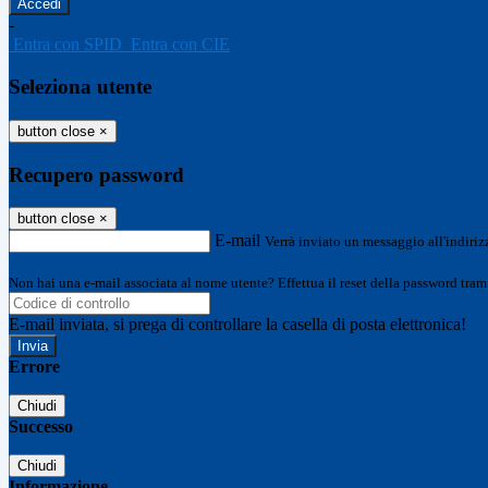
-
Entra con SPID
Entra con CIE
Seleziona utente
button close
×
Recupero password
button close
×
E-mail
Verrà inviato un messaggio all'indirizz
Non hai una e-mail associata al nome utente? Effettua il reset della password tram
E-mail inviata, si prega di controllare la casella di posta elettronica!
Errore
Chiudi
Successo
Chiudi
Informazione