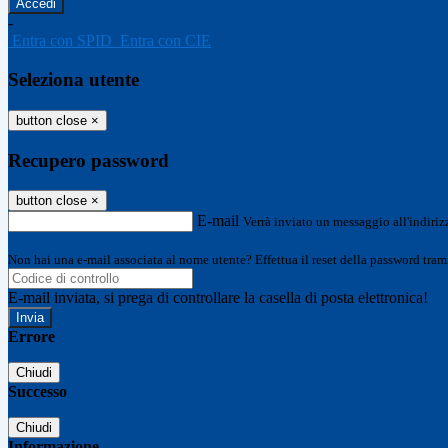
-
Entra con SPID
Entra con CIE
Seleziona utente
button close
×
Recupero password
button close
×
E-mail
Verrà inviato un messaggio all'indirizz
Non hai una e-mail associata al nome utente? Effettua il reset della password tram
E-mail inviata, si prega di controllare la casella di posta elettronica!
Errore
Chiudi
Successo
Chiudi
Informazione