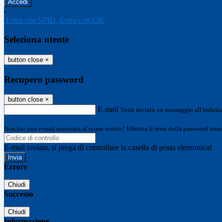
-
Entra con SPID
Entra con CIE
Seleziona utente
button close
×
Recupero password
button close
×
E-mail
Verrà inviato un messaggio all'indirizz
Non hai una e-mail associata al nome utente? Effettua il reset della password tram
E-mail inviata, si prega di controllare la casella di posta elettronica!
Errore
Chiudi
Successo
Chiudi
Informazione