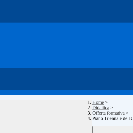
Home
>
Didattica
>
Offerta formativa
>
Piano Triennale dell'