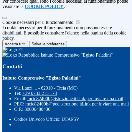
Per conoscere quali sono i cookie necessari al funzionamento potete
visionare la
COOKIE POLICY
.
Cookie necessari per il funzionamento
I cookie necessari per il funzionamento non possono essere
disabilitati. È possibile consultare l'elenco nella pagina della cookie
policy.
Accetta tutti
Salva le preferenze
Istituto Comprensivo "Egisto Paladini"
Contatti
Istituto Comprensivo "Egisto Paladini"
Via Lanzi, 1 - 62010 - Treia (MC)
Tel:
+39 0733 215 173
Email:
mcic82400b@istruzione.it
Link per inviare una mail
PEC:
mcic82400b@pec.istruzione.it
Link per inviare una mail
C.F.: 80006480430
Codice Univoco Ufficio: UFAP5V