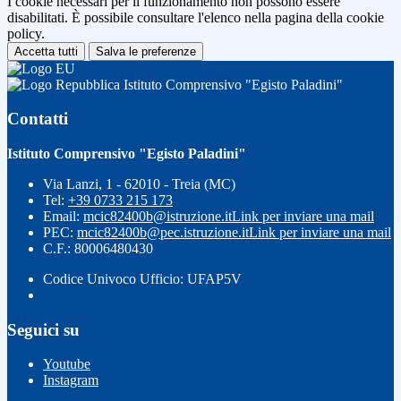
I cookie necessari per il funzionamento non possono essere
disabilitati. È possibile consultare l'elenco nella pagina della cookie
policy.
Accetta tutti
Salva le preferenze
Istituto Comprensivo "Egisto Paladini"
Contatti
Istituto Comprensivo "Egisto Paladini"
Via Lanzi, 1 - 62010 - Treia (MC)
Tel:
+39 0733 215 173
Email:
mcic82400b@istruzione.it
Link per inviare una mail
PEC:
mcic82400b@pec.istruzione.it
Link per inviare una mail
C.F.: 80006480430
Codice Univoco Ufficio: UFAP5V
Seguici su
Youtube
Instagram