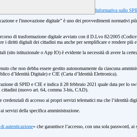
Informativa sullo SPID
azione e l'innovazione digitale” è uno dei provvedimenti normativi più i
 percorso di trasformazione digitale avviato con il D.Lvo 82/2005 (Codi
 i diritti digitali dei cittadini ma anche per semplificare e rendere più e
ali (sito istituzionale o App IO) è evidente la necessità di avere la cert
a ritenuto che non debba essere gestito autonomamente da ciascuna ammini
ico d’Identità Digitale) e CIE (Carta d’Identità Elettronica).
arazione di SPID e CIE e indica il 28 febbraio 2021 quale data per lo sw
ei cittadini (nuovo art. 64, comma 3-bis, CAD).
redenziali di accesso ai propri servizi telematici ma che l’identità digita
ai servizi della specifica amministrazione.
 di autenticazione
» che garantisce l’accesso, con una sola password, ai 