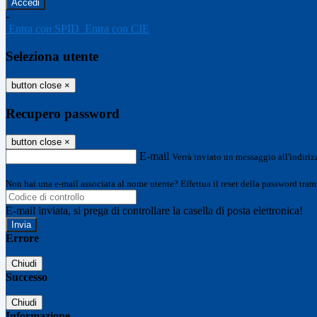
-
Entra con SPID
Entra con CIE
Seleziona utente
button close
×
Recupero password
button close
×
E-mail
Verrà inviato un messaggio all'indirizz
Non hai una e-mail associata al nome utente? Effettua il reset della password tram
E-mail inviata, si prega di controllare la casella di posta elettronica!
Errore
Chiudi
Successo
Chiudi
Informazione