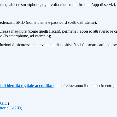
ter, tablet e smartphone, ogni volta che, su un sito o un’app di servizi,
 credenziali SPID (nome utente e password scelti dall’utente);
icurezza maggiore (come quelli fiscali), permette l’accesso attraverso l
ivo (lo smartphone, ad esempio);
i soluzioni di sicurezza e di eventuali dispositivi fisici (la smart card, ad
i di identità digitale accreditati
che effettueranno il riconoscimento pr
 AGID
)
utorial AGID
)