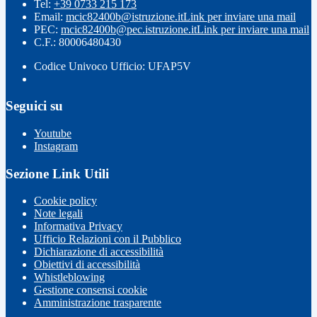
Tel:
+39 0733 215 173
Email:
mcic82400b@istruzione.it
Link per inviare una mail
PEC:
mcic82400b@pec.istruzione.it
Link per inviare una mail
C.F.: 80006480430
Codice Univoco Ufficio: UFAP5V
Seguici su
Youtube
Instagram
Sezione Link Utili
Cookie policy
Note legali
Informativa Privacy
Ufficio Relazioni con il Pubblico
Dichiarazione di accessibilità
Obiettivi di accessibilità
Whistleblowing
Gestione consensi cookie
Amministrazione trasparente