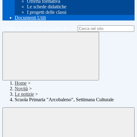
Offerta formativa
Le schede didattiche
I progetti delle classi
Documenti Utili
Campo di ricerca per le pagine del sito
Home
>
Novità
>
Le notizie
>
Scuola Primaria "Arcobaleno", Settimana Culturale