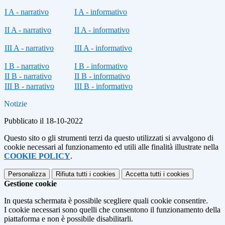
I A - narrativo
I A - informativo
II A - narrativo
II A - informativo
III A - narrativo
III A - informativo
I B - narrativo
I B - informativo
II B - narrativo
II B - informativo
III B - narrativo
III B - informativo
Notizie
Pubblicato il 18-10-2022
Questo sito o gli strumenti terzi da questo utilizzati si avvalgono di
cookie necessari al funzionamento ed utili alle finalità illustrate nella
COOKIE POLICY
.
Personalizza
Rifiuta tutti
i cookies
Accetta tutti
i cookies
Gestione cookie
In questa schermata è possibile scegliere quali cookie consentire.
I cookie necessari sono quelli che consentono il funzionamento della
piattaforma e non è possibile disabilitarli.