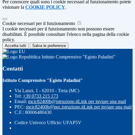
Per conoscere quali sono i cookie necessari al funzionamento potete
visionare la
COOKIE POLICY
.
Cookie necessari per il funzionamento
I cookie necessari per il funzionamento non possono essere
disabilitati. È possibile consultare l'elenco nella pagina della cookie
policy.
Accetta tutti
Salva le preferenze
Istituto Comprensivo "Egisto Paladini"
Contatti
Istituto Comprensivo "Egisto Paladini"
Via Lanzi, 1 - 62010 - Treia (MC)
Tel:
+39 0733 215 173
Email:
mcic82400b@istruzione.it
Link per inviare una mail
PEC:
mcic82400b@pec.istruzione.it
Link per inviare una mail
C.F.: 80006480430
Codice Univoco Ufficio: UFAP5V