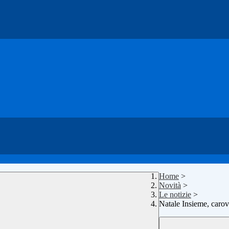
Home
>
Novità
>
Le notizie
>
Natale Insieme, carova