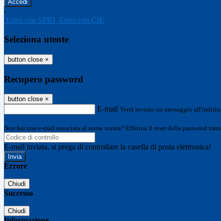
-
Entra con SPID
Entra con CIE
Seleziona utente
button close
×
Recupero password
button close
×
E-mail
Verrà inviato un messaggio all'indirizz
Non hai una e-mail associata al nome utente? Effettua il reset della password tram
E-mail inviata, si prega di controllare la casella di posta elettronica!
Errore
Chiudi
Successo
Chiudi
Informazione