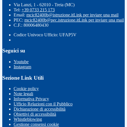
Via Lanzi, 1 - 62010 - Treia (MC)
Tel:
+39 0733 215 173
Email:
mcic82400b@istruzione.it
Link per inviare una mail
PEC:
mcic82400b@pec.istruzione.it
Link per inviare una mail
C.F.: 80006480430
Codice Univoco Ufficio: UFAP5V
Seguici su
Youtube
Instagram
Sezione Link Utili
Cookie policy
Note legali
Informativa Privacy
Ufficio Relazioni con il Pubblico
Dichiarazione di accessibilità
Obiettivi di accessibilità
Whistleblowing
Gestione consensi cookie