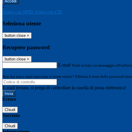
-
Entra con SPID
Entra con CIE
Seleziona utente
button close
×
Recupero password
button close
×
E-mail
Verrà inviato un messaggio all'indirizz
Non hai una e-mail associata al nome utente? Effettua il reset della password tram
E-mail inviata, si prega di controllare la casella di posta elettronica!
Errore
Chiudi
Successo
Chiudi
Informazione