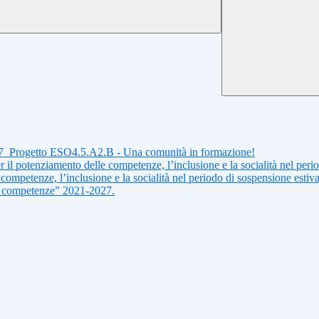
_Progetto ESO4.5.A2.B - Una comunità in formazione!
r il potenziamento delle competenze, l’inclusione e la socialità nel perio
 competenze, l’inclusione e la socialità nel periodo di sospensione estiv
e competenze” 2021-2027.