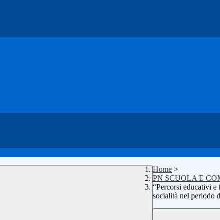
Home
>
PN SCUOLA E COM
“Percorsi educativi e 
socialità nel periodo 