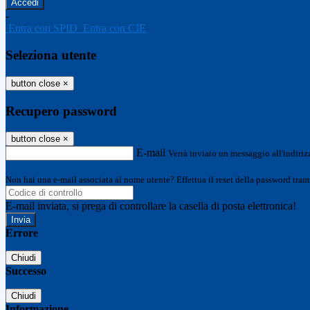
-
Entra con SPID
Entra con CIE
Seleziona utente
button close
×
Recupero password
button close
×
E-mail
Verrà inviato un messaggio all'indirizz
Non hai una e-mail associata al nome utente? Effettua il reset della password tram
E-mail inviata, si prega di controllare la casella di posta elettronica!
Errore
Chiudi
Successo
Chiudi
Informazione