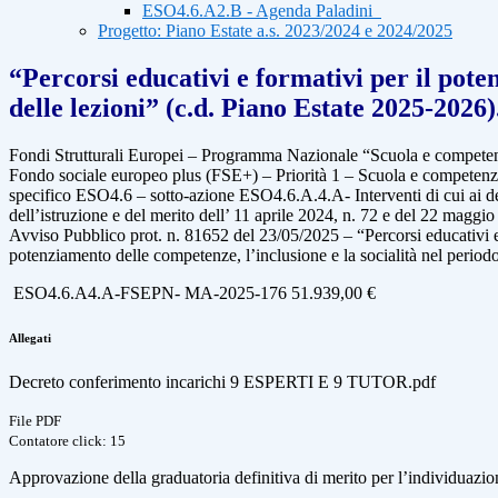
ESO4.6.A2.B - Agenda Paladini
Progetto: Piano Estate a.s. 2023/2024 e 2024/2025
“Percorsi educativi e formativi per il poten
delle lezioni” (c.d. Piano Estate 2025-2026)
Fondi Strutturali Europei – Programma Nazionale “Scuola e compet
Fondo sociale europeo plus (FSE+) – Priorità 1 – Scuola e competen
specifico ESO4.6 – sotto-azione ESO4.6.A.4.A- Interventi di cui ai de
dell’istruzione e del merito dell’ 11 aprile 2024, n. 72 e del 22 maggio
Avviso Pubblico prot. n. 81652 del 23/05/2025 – “Percorsi educativi e 
potenziamento delle competenze, l’inclusione e la socialità nel periodo
ESO4.6.A4.A-FSEPN- MA-2025-176 51.939,00 €
Allegati
Decreto conferimento incarichi 9 ESPERTI E 9 TUTOR.pdf
File PDF
Contatore click: 15
Approvazione della graduatoria definitiva di merito per l’individuaz