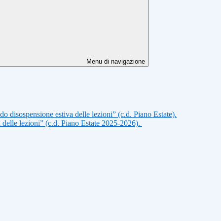
Menu di navigazione
do disospensione estiva delle lezioni” (c.d. Piano Estate).
a delle lezioni” (c.d. Piano Estate 2025-2026).