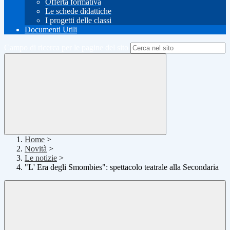
Offerta formativa
Le schede didattiche
I progetti delle classi
Documenti Utili
Campo di ricerca per le pagine del sito
Home
>
Novità
>
Le notizie
>
"L' Era degli Smombies": spettacolo teatrale alla Secondaria