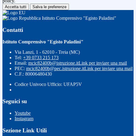
policy.
Accetta tutti
Salva le preferenze
Istituto Comprensivo "Egisto Paladini"
Contatti
Istituto Comprensivo "Egisto Paladini"
Via Lanzi, 1 - 62010 - Treia (MC)
Tel:
+39 0733 215 173
Email:
mcic82400b@istruzione.it
Link per inviare una mail
PEC:
mcic82400b@pec.istruzione.it
Link per inviare una mail
C.F.: 80006480430
Codice Univoco Ufficio: UFAP5V
Seguici su
Youtube
Instagram
Sezione Link Utili