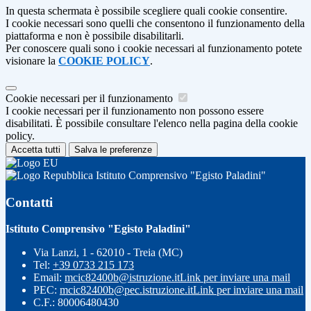
In questa schermata è possibile scegliere quali cookie consentire.
I cookie necessari sono quelli che consentono il funzionamento della
piattaforma e non è possibile disabilitarli.
Per conoscere quali sono i cookie necessari al funzionamento potete
visionare la
COOKIE POLICY
.
Cookie necessari per il funzionamento
I cookie necessari per il funzionamento non possono essere
disabilitati. È possibile consultare l'elenco nella pagina della cookie
policy.
Accetta tutti
Salva le preferenze
Istituto Comprensivo "Egisto Paladini"
Contatti
Istituto Comprensivo "Egisto Paladini"
Via Lanzi, 1 - 62010 - Treia (MC)
Tel:
+39 0733 215 173
Email:
mcic82400b@istruzione.it
Link per inviare una mail
PEC:
mcic82400b@pec.istruzione.it
Link per inviare una mail
C.F.: 80006480430