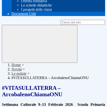
Offerta formativa
Le schede didattiche
I progetti delle classi
Documenti Utili
Campo di ricerca per le pagine del sito
Home
>
Novità
>
Le notizie
>
#VITASULLATERRA – ArcobalenoChiamaONU
#VITASULLATERRA –
ArcobalenoChiamaONU
Settimana Culturale 9–13 Febbraio 2026
Scuola Primaria