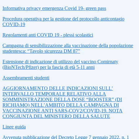
Informativa privacy emergenza Covid 19- green pass
Procedura operativa per la gestione del protocollo anticontagio
COVID-19
Regolamenti anti COVID 19 - plessi scolastici
Campagna di sensibilizzazione alla vaccinazione della popolazione
studentesca: “Tavolo sicurezza DM 87”
Estensione di indicazione di utilizzo del vaccino Comirnaty
(BioNTech/Pfizer) per la fascia di età 5‐11 anni
Assembramenti studenti
AGGIORNAMENTO DELLE INDICAZIONI SULL’
INTERVALLO TEMPORALE RELATIVO ALLA
SOMMINISTRAZIONE DELLA DOSE “BOOSTER” (DI
RICHIAMO) NELL’AMBITO DELLA CAMPAGNA DI
VACCINAZIONE ANTI SARS‐COV2/COVID‐19. NOTA
CONGIUNTA DEL MINISTERO DELLA SALUTE
Linee guida
Avvenuta pubblicazione del Decreto Legge 7 gennaio 2022, n. 1