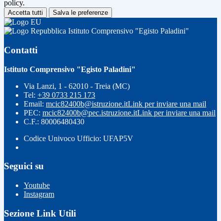
policy.
Accetta tutti
Salva le preferenze
Istituto Comprensivo "Egisto Paladini"
Contatti
Istituto Comprensivo "Egisto Paladini"
Via Lanzi, 1 - 62010 - Treia (MC)
Tel:
+39 0733 215 173
Email:
mcic82400b@istruzione.it
Link per inviare una mail
PEC:
mcic82400b@pec.istruzione.it
Link per inviare una mail
C.F.: 80006480430
Codice Univoco Ufficio: UFAP5V
Seguici su
Youtube
Instagram
Sezione Link Utili