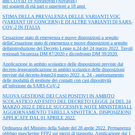
anti COVID 19 Nuvaxovid (Novavax)
nei soggetti di età pari o superiore a 18 anni
STIMA DELLA PREVALENZA DELLE VARIANTI VOC
(VARIANT OF CONCERN) E DI ALTRE VARIANTI DI SARS‐
COV‐2 IN ITALIA
Cessazione stato di emergenza e nuove disposizioni a seguito
dellaCessazione stato di emergenza e nuove disposizioni a seguito
dellaintroduzione del Decreto Legge n.24 del 24 marzo 2022. Tavoli
regionali Sicurezza DM 87/2020 e diconfronto DM 39/2020.
Applicazione in ambito scolastico delle disposizioni previste dal
decreto-leggeapplicazione in ambito scolastico delle disposizioni
previste dal decreto-legge24 marzo 2022, n. 24 - aggiornamento
delle modalità di gestione dei contatti con casi dipositività
all’infezione da SARS-CoV-2
NUOVA GESTIONE DEI CASI POSITIVI IN AMBITO
SCOLASTICO AD ESITO DEL DECRETO LEGGE 24 DEL 24
MARZO 2022 E DELLE SUCCESSIVE NOTE MINISTERIALI.
AGGIORNAMENTO TABELLA SINOTTICA. DISPOSIZIONI
APPLICATE DAL 01 APRILE 2022.
Ordinanza del Ministro della Salute del 28 aprile 2022. Permanenza
obbligo mascherine FFP2 sui mezzi di trasporto. Applicazione dal 1