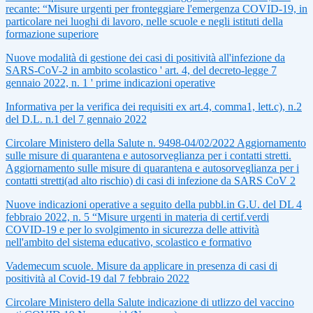
recante: “Misure urgenti per fronteggiare l'emergenza COVID‐19, in
particolare nei luoghi di lavoro, nelle scuole e negli istituti della
formazione superiore
Nuove modalità di gestione dei casi di positività all'infezione da
SARS-CoV-2 in ambito scolastico ' art. 4, del decreto-legge 7
gennaio 2022, n. 1 ' prime indicazioni operative
Informativa per la verifica dei requisiti ex art.4, comma1, lett.c), n.2
del D.L. n.1 del 7 gennaio 2022
Circolare Ministero della Salute n. 9498‐04/02/2022 Aggiornamento
sulle misure di quarantena e autosorveglianza per i contatti stretti.
Aggiornamento sulle misure di quarantena e autosorveglianza per i
contatti stretti(ad alto rischio) di casi di infezione da SARS CoV 2
Nuove indicazioni operative a seguito della pubbl.in G.U. del DL 4
febbraio 2022, n. 5 “Misure urgenti in materia di certif.verdi
COVID‐19 e per lo svolgimento in sicurezza delle attività
nell'ambito del sistema educativo, scolastico e formativo
Vademecum scuole. Misure da applicare in presenza di casi di
positività al Covid-19 dal 7 febbraio 2022
Circolare Ministero della Salute indicazione di utlizzo del vaccino