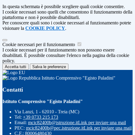
In questa schermata è possibile scegliere quali cookie consentire.
I cookie necessari sono quelli che consentono il funzionamento della
piattaforma e non è possibile disabilitarli.
Per conoscere quali sono i cookie necessari al funzionamento potete
visionare la
COOKIE POLICY
.
Cookie necessari per il funzionamento
I cookie necessari per il funzionamento non possono essere
disabilitati. È possibile consultare l'elenco nella pagina della cookie
policy.
Accetta tutti
Salva le preferenze
Istituto Comprensivo "Egisto Paladini"
Contatti
Istituto Comprensivo "Egisto Paladini"
Via Lanzi, 1 - 62010 - Treia (MC)
Tel:
+39 0733 215 173
Email:
mcic82400b@istruzione.it
Link per inviare una mail
PEC:
mcic82400b@pec.istruzione.it
Link per inviare una mail
C.F.: 80006480430