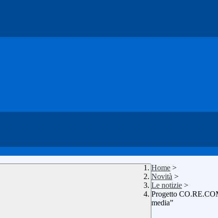
Home
>
Novità
>
Le notizie
>
Progetto CO.RE.COM."N
media”