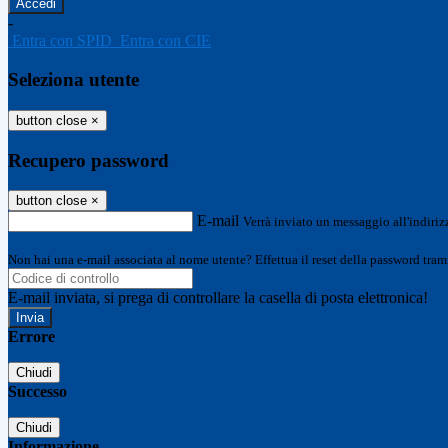
-
Entra con SPID
Entra con CIE
Seleziona utente
button close
×
Recupero password
button close
×
E-mail
Verrà inviato un messaggio all'indirizz
Non hai una e-mail associata al nome utente? Effettua il reset della password tram
E-mail inviata, si prega di controllare la casella di posta elettronica!
Errore
Chiudi
Successo
Chiudi
Informazione