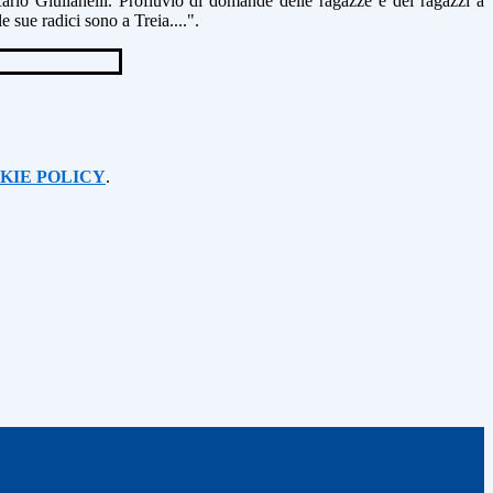
carlo
Giulianelli. Profluvio di domande delle ragazze e dei ragazzi a
le sue radici sono a Treia....".
KIE POLICY
.