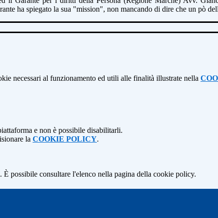
ed il
Garante per i diritti della Persona (Regione Marche) Avv. Gian
rante ha spiegato la sua "mission", non mancando di dire che un pò
del
kie necessari al funzionamento ed utili alle finalità illustrate nella
COO
attaforma e non è possibile disabilitarli.
isionare la
COOKIE POLICY
.
 È possibile consultare l'elenco nella pagina della cookie policy.