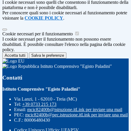
I cookie necessari sono quelli che consentono il funzionamento della
piattaforma e non è possibile disabilitarli.
Per conoscere quali sono i cookie necessari al funzionamento potete
visionare la
COOKIE POLICY
.
Cookie necessari per il funzionamento
I cookie necessari per il funzionamento non possono essere
disabilitati. È possibile consultare l'elenco nella pagina della cookie
policy.
Accetta tutti
Salva le preferenze
Istituto Comprensivo "Egisto Paladini"
Contatti
Istituto Comprensivo "Egisto Paladini"
Via Lanzi, 1 - 62010 - Treia (MC)
Tel:
+39 0733 215 173
Email:
mcic82400b@istruzione.it
Link per inviare una mail
PEC:
mcic82400b@pec.istruzione.it
Link per inviare una mail
C.F.: 80006480430
Codice Univoco Ufficio: UFAP5V