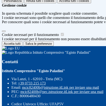
Personalizza
Rifiuta tutti
i cookies
Accetta tutti
i cookies
Gestione cookie
In questa schermata è possibile scegliere quali cookie consentire.
I cookie necessari sono quelli che consentono il funzionamento della pi
Per conoscere quali sono i cookie necessari al funzionamento potete v
Cookie necessari per il funzionamento
I cookie necessari per il funzionamento non possono essere disabilitati.
Accetta tutti
Salva le preferenze
Istituto Comprensivo "Egisto Paladini"
Contatti
Istituto Comprensivo "Egisto Paladini"
Via Lanzi, 1 - 62010 - Treia (MC)
Tel:
+39 0733 215 173
Email:
mcic82400b@istruzione.it
Link per inviare una mail
PEC:
mcic82400b@pec.istruzione.it
Link per inviare una mail
C.F.: 80006480430
Codice Univoco Ufficio: UFAP5V