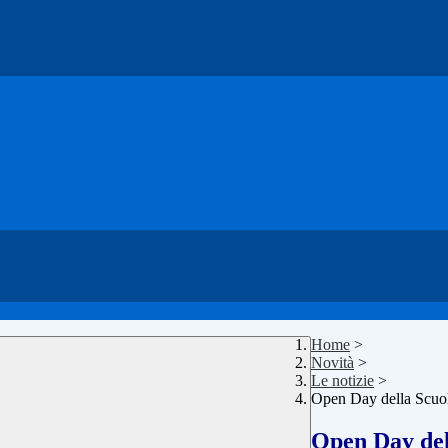
Home
>
Novità
>
Le notizie
>
Open Day della Scuo
Open Day del