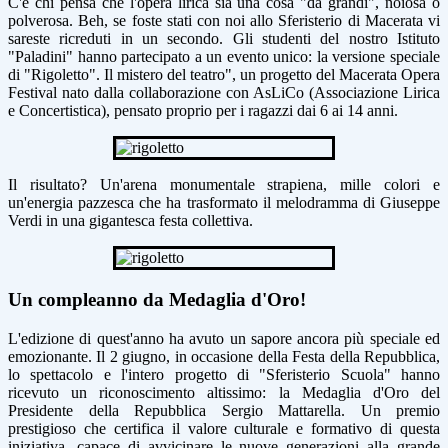
C'è chi pensa che l'opera lirica sia una cosa "da grandi", noiosa o
polverosa. Beh, se foste stati con noi allo
Sferisterio di Macerata
vi
sareste ricreduti in un secondo. Gli studenti del nostro Istituto
"Paladini" hanno partecipato a un evento unico: la versione speciale
di
"Rigoletto". Il mistero del teatro"
, un progetto del Macerata Opera
Festival nato dalla collaborazione con
AsLiCo
(Associazione Lirica
e Concertistica), pensato proprio per i ragazzi dai 6 ai 14 anni.
Il risultato? Un'arena monumentale strapiena, mille colori e
un'energia pazzesca che ha trasformato il melodramma di Giuseppe
Verdi in una gigantesca festa collettiva.
Un compleanno da Medaglia d'Oro!
L'edizione di quest'anno ha avuto un sapore ancora più speciale ed
emozionante. Il 2 giugno, in occasione della Festa della Repubblica,
lo spettacolo e l'intero progetto di "Sferisterio Scuola" hanno
ricevuto un riconoscimento altissimo: la
Medaglia d'Oro del
Presidente della Repubblica Sergio Mattarella
. Un premio
prestigioso che certifica il valore culturale e formativo di questa
iniziativa, capace di avvicinare le nuove generazioni alla grande