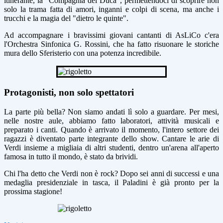
itinerante, la "Compagnia del Duca", permettendoci di scoprire non
solo la trama fatta di amori, inganni e colpi di scena, ma anche i
trucchi e la magia del "dietro le quinte".
Ad accompagnare i bravissimi giovani cantanti di AsLiCo c'era
l'Orchestra Sinfonica G. Rossini, che ha fatto risuonare le storiche
mura dello Sferisterio con una potenza incredibile.
Protagonisti, non solo spettatori
La parte più bella? Non siamo andati lì solo a guardare. Per mesi,
nelle nostre aule, abbiamo fatto laboratori, attività musicali e
preparato i canti. Quando è arrivato il momento, l'intero settore dei
ragazzi è diventato parte integrante dello show. Cantare le arie di
Verdi insieme a migliaia di altri studenti, dentro un'arena all'aperto
famosa in tutto il mondo, è stato da brividi.
Chi l'ha detto che Verdi non è rock? Dopo sei anni di successi e una
medaglia presidenziale in tasca, il Paladini è già pronto per la
prossima stagione!