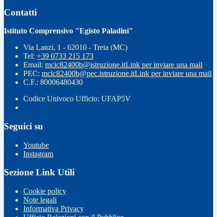
Contatti
Istituto Comprensivo "Egisto Paladini"
Via Lanzi, 1 - 62010 - Treia (MC)
Tel:
+39 0733 215 173
Email:
mcic82400b@istruzione.it
Link per inviare una mail
PEC:
mcic82400b@pec.istruzione.it
Link per inviare una mail
C.F.: 80006480430
Codice Univoco Ufficio: UFAP5V
Seguici su
Youtube
Instagram
Sezione Link Utili
Cookie policy
Note legali
Informativa Privacy