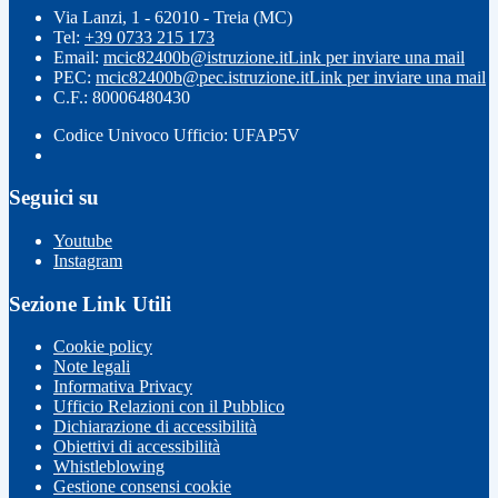
Via Lanzi, 1 - 62010 - Treia (MC)
Tel:
+39 0733 215 173
Email:
mcic82400b@istruzione.it
Link per inviare una mail
PEC:
mcic82400b@pec.istruzione.it
Link per inviare una mail
C.F.: 80006480430
Codice Univoco Ufficio: UFAP5V
Seguici su
Youtube
Instagram
Sezione Link Utili
Cookie policy
Note legali
Informativa Privacy
Ufficio Relazioni con il Pubblico
Dichiarazione di accessibilità
Obiettivi di accessibilità
Whistleblowing
Gestione consensi cookie