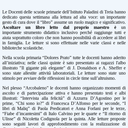
Le Docenti delle scuole primarie dell’Istituto Paladini di Treia hanno
dedicato questa settimana alla lettura ad alta voce: un importante
gesto di cura dove il “libro” assume un ruolo magico e significativo.
Ascoltare un libro letto dal proprio maestro è
un
importante strumento didattico inclusivo perché raggiunge tutti e
aiuta soprattutto coloro che non hanno possibilità di accedere ai libri
in famiglia. Le letture si sono effettuate nelle varie classi e nelle
biblioteche scolastiche.
Nella scuola primaria “Dolores Prato” tutte le docenti hanno aderito
all’iniziativa; nelle classi quinte è sato presentato ai ragazzi l'albo
illustrato "Il gigante più elegante" di J. Donaldson e A. Sheffer e
sono state allestite attività laboratoriali. Le letture sono state uno
stimolo per avviare delle riflessioni in circle time sull’altruismo.
Nel plesso “Arcobaleno” le docenti hanno organizzato momenti di
ascolto e di partecipazione attiva e hanno presentato testi e albi
illustrati: “Intervista alla felicità” di Azzurra D’Agostino per le
prime, “Chi sono io?” di Francesca D’Alfonso per le seconde, “I
libri di Maliq” di Paola Predicatori e Anna Forlani per le terze,
“Fiabe d’incantesimi” di Italo Calvino per le quarte e “Il ritorno di
Ulisse” di Nicoletta Codignola per la quinta. Alle letture proposte
sono seguiti lavori di approfondimento con la realizzazione di