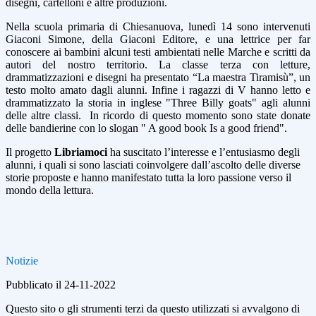
disegni, cartelloni e altre produzioni.
Nella scuola primaria di Chiesanuova, lunedì 14 sono intervenuti
Giaconi Simone, della Giaconi Editore, e una lettrice per far
conoscere ai bambini alcuni testi ambientati nelle Marche e scritti da
autori del nostro territorio. La classe terza con letture,
drammatizzazioni e disegni ha presentato “La maestra Tiramisù”, un
testo molto amato dagli alunni. Infine i ragazzi di V hanno letto e
drammatizzato la storia in inglese "Three Billy goats" agli alunni
delle altre classi. In ricordo di questo momento sono state donate
delle bandierine con lo slogan " A good book Is a good friend".
Il progetto
Libriamoci
ha suscitato l’interesse e l’entusiasmo degli
alunni, i quali si sono lasciati coinvolgere dall’ascolto delle diverse
storie proposte e hanno manifestato tutta la loro passione verso il
mondo della lettura.
Notizie
Pubblicato il 24-11-2022
Questo sito o gli strumenti terzi da questo utilizzati si avvalgono di