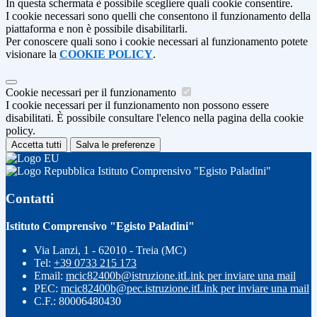
In questa schermata è possibile scegliere quali cookie consentire.
I cookie necessari sono quelli che consentono il funzionamento della
piattaforma e non è possibile disabilitarli.
Per conoscere quali sono i cookie necessari al funzionamento potete
visionare la
COOKIE POLICY
.
Cookie necessari per il funzionamento
I cookie necessari per il funzionamento non possono essere
disabilitati. È possibile consultare l'elenco nella pagina della cookie
policy.
Accetta tutti
Salva le preferenze
Istituto Comprensivo "Egisto Paladini"
Contatti
Istituto Comprensivo "Egisto Paladini"
Via Lanzi, 1 - 62010 - Treia (MC)
Tel:
+39 0733 215 173
Email:
mcic82400b@istruzione.it
Link per inviare una mail
PEC:
mcic82400b@pec.istruzione.it
Link per inviare una mail
C.F.: 80006480430