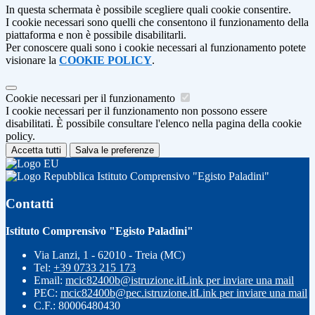
In questa schermata è possibile scegliere quali cookie consentire.
I cookie necessari sono quelli che consentono il funzionamento della
piattaforma e non è possibile disabilitarli.
Per conoscere quali sono i cookie necessari al funzionamento potete
visionare la
COOKIE POLICY
.
Cookie necessari per il funzionamento
I cookie necessari per il funzionamento non possono essere
disabilitati. È possibile consultare l'elenco nella pagina della cookie
policy.
Accetta tutti
Salva le preferenze
Istituto Comprensivo "Egisto Paladini"
Contatti
Istituto Comprensivo "Egisto Paladini"
Via Lanzi, 1 - 62010 - Treia (MC)
Tel:
+39 0733 215 173
Email:
mcic82400b@istruzione.it
Link per inviare una mail
PEC:
mcic82400b@pec.istruzione.it
Link per inviare una mail
C.F.: 80006480430