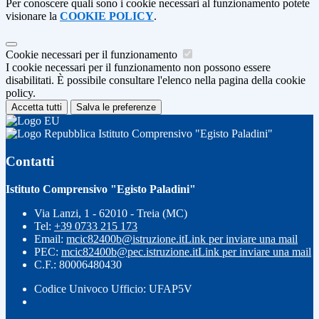
Per conoscere quali sono i cookie necessari al funzionamento potete
visionare la
COOKIE POLICY
.
Cookie necessari per il funzionamento
I cookie necessari per il funzionamento non possono essere
disabilitati. È possibile consultare l'elenco nella pagina della cookie
policy.
Accetta tutti
Salva le preferenze
Istituto Comprensivo "Egisto Paladini"
Contatti
Istituto Comprensivo "Egisto Paladini"
Via Lanzi, 1 - 62010 - Treia (MC)
Tel:
+39 0733 215 173
Email:
mcic82400b@istruzione.it
Link per inviare una mail
PEC:
mcic82400b@pec.istruzione.it
Link per inviare una mail
C.F.: 80006480430
Codice Univoco Ufficio: UFAP5V