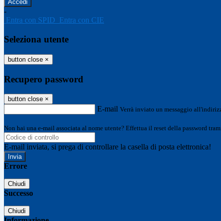
-
Entra con SPID
Entra con CIE
Seleziona utente
button close
×
Recupero password
button close
×
E-mail
Verrà inviato un messaggio all'indirizz
Non hai una e-mail associata al nome utente? Effettua il reset della password tram
E-mail inviata, si prega di controllare la casella di posta elettronica!
Errore
Chiudi
Successo
Chiudi
Informazione