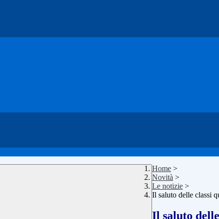
Home
>
Novità
>
Le notizie
>
Il saluto delle classi
Il saluto del