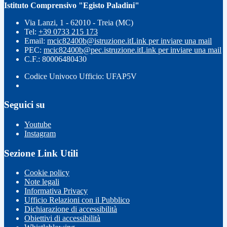
Istituto Comprensivo "Egisto Paladini"
Via Lanzi, 1 - 62010 - Treia (MC)
Tel:
+39 0733 215 173
Email:
mcic82400b@istruzione.it
Link per inviare una mail
PEC:
mcic82400b@pec.istruzione.it
Link per inviare una mail
C.F.: 80006480430
Codice Univoco Ufficio: UFAP5V
Seguici su
Youtube
Instagram
Sezione Link Utili
Cookie policy
Note legali
Informativa Privacy
Ufficio Relazioni con il Pubblico
Dichiarazione di accessibilità
Obiettivi di accessibilità