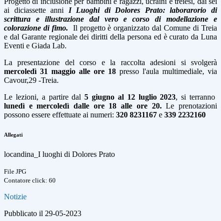
Progetto di inclusione per bambini e ragazzi, ucraini e treiesi, dai sei
ai diciassette anni
I Luoghi di Dolores Prato: laborarorio di
scrittura e illustrazione dal vero e corso di modellazione e
colorazione di fimo.
Il progetto è organizzato dal Comune di Treia
e dal Garante regionale dei diritti della persona ed è curato da Luna
Eventi e Giada Lab.
La presentazione del corso e la raccolta adesioni si svolgerà
mercoledì 31 maggio alle ore 18
presso l'aula multimediale, via
Cavour,29 -Treia.
Le lezioni, a partire dal
5 giugno al 12 luglio 2023
, si terranno
lunedì e mercoledì dalle ore 18 alle ore 20.
Le prenotazioni
possono essere effettuate ai numeri:
320 8231167
e
339 2232160
Allegati
locandina_I luoghi di Dolores Prato
File JPG
Contatore click: 60
Notizie
Pubblicato il 29-05-2023