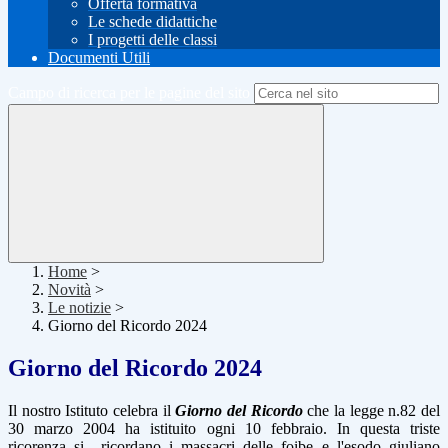
Offerta formativa
Le schede didattiche
I progetti delle classi
Documenti Utili
Campo di ricerca per le pagine del sito
Home
>
Novità
>
Le notizie
>
Giorno del Ricordo 2024
Giorno del Ricordo 2024
Il nostro Istituto celebra il
Giorno del Ricordo
che la legge n.82 del
30 marzo 2004 ha istituito ogni 10 febbraio. In questa triste
ricorenza si
ricordano i
massacri delle foibe
e l'
esodo giuliano