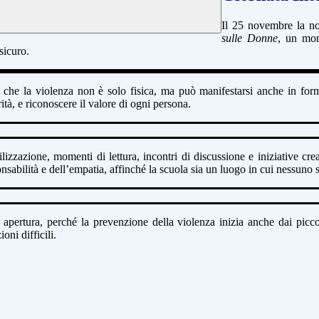
Il 25 novembre la no
sulle Donne
, un mom
sicuro.
che la violenza non è solo fisica, ma può manifestarsi anche in forme
ità, e riconoscere il valore di ogni persona.
ilizzazione, momenti di lettura, incontri di discussione e iniziative cr
onsabilità e dell’empatia, affinché la scuola sia un luogo in cui nessuno s
 apertura, perché la prevenzione della violenza inizia anche dai picco
oni difficili.