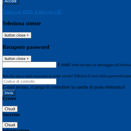
-
Entra con SPID
Entra con CIE
Seleziona utente
button close
×
Recupero password
button close
×
E-mail
Verrà inviato un messaggio all'indirizz
Non hai una e-mail associata al nome utente? Effettua il reset della password tram
E-mail inviata, si prega di controllare la casella di posta elettronica!
Errore
Chiudi
Successo
Chiudi
Informazione