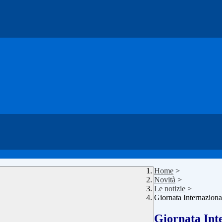
Home
>
Novità
>
Le notizie
>
Giornata Internaziona
Giornata Inte