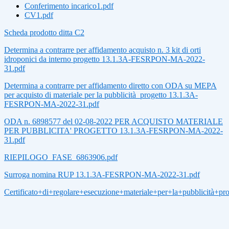
Conferimento incarico1.pdf
CV1.pdf
Scheda prodotto ditta C2
Determina a contrarre per affidamento acquisto n. 3 kit di orti
idroponici da interno progetto 13.1.3A-FESRPON-MA-2022-
31.pdf
Determina a contrarre per affidamento diretto con ODA su MEPA
per acquisto di materiale per la pubblicità_progetto 13.1.3A-
FESRPON-MA-2022-31.pdf
ODA n. 6898577 del 02-08-2022 PER ACQUISTO MATERIALE
PER PUBBLICITA' PROGETTO 13.1.3A-FESRPON-MA-2022-
31.pdf
RIEPILOGO_FASE_6863906.pdf
Surroga nomina RUP 13.1.3A-FESRPON-MA-2022-31.pdf
Certificato+di+regolare+esecuzione+materiale+per+la+pubblicità+pr