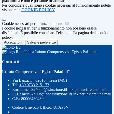
piattaforma e non è possibile disabilitarli.
Per conoscere quali sono i cookie necessari al funzionamento potete
visionare la
COOKIE POLICY
.
Cookie necessari per il funzionamento
I cookie necessari per il funzionamento non possono essere
disabilitati. È possibile consultare l'elenco nella pagina della cookie
policy.
Accetta tutti
Salva le preferenze
Istituto Comprensivo "Egisto Paladini"
Contatti
Istituto Comprensivo "Egisto Paladini"
Via Lanzi, 1 - 62010 - Treia (MC)
Tel:
+39 0733 215 173
Email:
mcic82400b@istruzione.it
Link per inviare una mail
PEC:
mcic82400b@pec.istruzione.it
Link per inviare una mail
C.F.: 80006480430
Codice Univoco Ufficio: UFAP5V