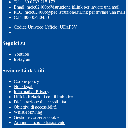
Tel:
+39 0733 215 173
Email:
mcic82400b@istruzione.it
Link per inviare una mail
PEC:
mcic82400b@pec.istruzione.it
Link per inviare una mail
C.F.: 80006480430
Codice Univoco Ufficio: UFAP5V
Seguici su
Youtube
Instagram
Sezione Link Utili
Cookie policy
Note legali
Informativa Privacy
Ufficio Relazioni con il Pubblico
Dichiarazione di accessibilità
Obiettivi di accessibilità
Whistleblowing
Gestione consensi cookie
Amministrazione trasparente