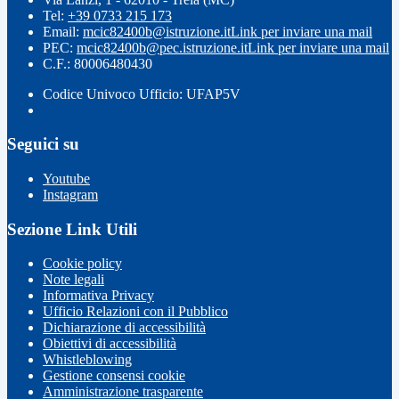
Tel:
+39 0733 215 173
Email:
mcic82400b@istruzione.it
Link per inviare una mail
PEC:
mcic82400b@pec.istruzione.it
Link per inviare una mail
C.F.: 80006480430
Codice Univoco Ufficio: UFAP5V
Seguici su
Youtube
Instagram
Sezione Link Utili
Cookie policy
Note legali
Informativa Privacy
Ufficio Relazioni con il Pubblico
Dichiarazione di accessibilità
Obiettivi di accessibilità
Whistleblowing
Gestione consensi cookie
Amministrazione trasparente