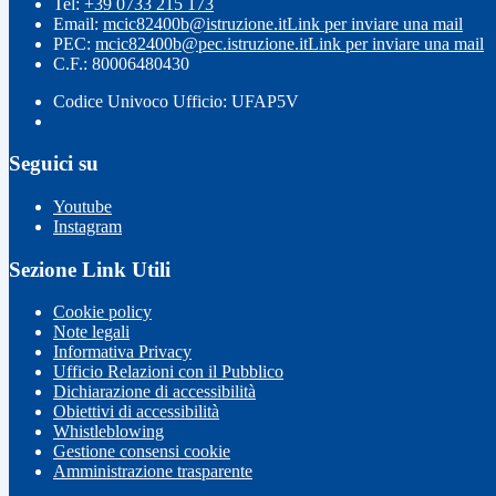
Tel:
+39 0733 215 173
Email:
mcic82400b@istruzione.it
Link per inviare una mail
PEC:
mcic82400b@pec.istruzione.it
Link per inviare una mail
C.F.: 80006480430
Codice Univoco Ufficio: UFAP5V
Seguici su
Youtube
Instagram
Sezione Link Utili
Cookie policy
Note legali
Informativa Privacy
Ufficio Relazioni con il Pubblico
Dichiarazione di accessibilità
Obiettivi di accessibilità
Whistleblowing
Gestione consensi cookie
Amministrazione trasparente