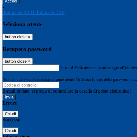
-
Entra con SPID
Entra con CIE
Seleziona utente
button close
×
Recupero password
button close
×
E-mail
Verrà inviato un messaggio all'indirizz
Non hai una e-mail associata al nome utente? Effettua il reset della password tram
E-mail inviata, si prega di controllare la casella di posta elettronica!
Errore
Chiudi
Successo
Chiudi
Informazione