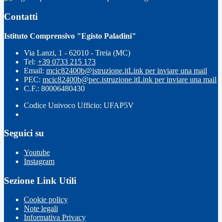
Contatti
Istituto Comprensivo "Egisto Paladini"
Via Lanzi, 1 - 62010 - Treia (MC)
Tel:
+39 0733 215 173
Email:
mcic82400b@istruzione.it
Link per inviare una mail
PEC:
mcic82400b@pec.istruzione.it
Link per inviare una mail
C.F.: 80006480430
Codice Univoco Ufficio: UFAP5V
Seguici su
Youtube
Instagram
Sezione Link Utili
Cookie policy
Note legali
Informativa Privacy