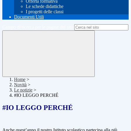
Offerta formativa
Le schede didattiche
I progetti delle classi
Documenti Utili
Campo di ricerca per le pagine del sito
Home
>
Novità
>
Le notizie
>
#IO LEGGO PERCHÉ
#IO LEGGO PERCHÉ
Anche quest’anno il nostro Istituto scolastico partecipa alla più