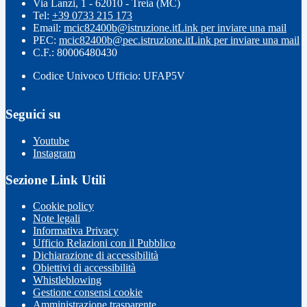
Via Lanzi, 1 - 62010 - Treia (MC)
Tel:
+39 0733 215 173
Email:
mcic82400b@istruzione.it
Link per inviare una mail
PEC:
mcic82400b@pec.istruzione.it
Link per inviare una mail
C.F.: 80006480430
Codice Univoco Ufficio: UFAP5V
Seguici su
Youtube
Instagram
Sezione Link Utili
Cookie policy
Note legali
Informativa Privacy
Ufficio Relazioni con il Pubblico
Dichiarazione di accessibilità
Obiettivi di accessibilità
Whistleblowing
Gestione consensi cookie
Amministrazione trasparente