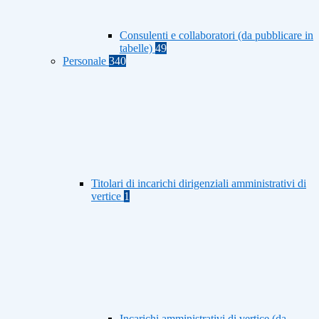
Consulenti e collaboratori (da pubblicare in
tabelle)
49
Personale
340
Titolari di incarichi dirigenziali amministrativi di
vertice
1
Incarichi amministrativi di vertice (da