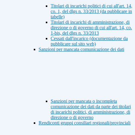
Titolari di incarichi politici di cui all'art. 14,
co. 1, del dlgs n. 33/2013 (da pubblicare in
tabelle)
Titolari di incarichi di amministrazione, di
direzione o di governo di cui all'art. 14, co.
1-bis, del dlgs n. 33/2013
Cessati dall'incarico (documentazione da
pubblicare sul sito web)
Sanzioni per mancata comunicazione dei dati
Sanzioni per mancata o incompleta
comunicazione dei dati da parte dei titolari
di incarichi politici, di amministrazione, di
direzione o di governo
Rendiconti gruppi consiliari regionali/provinciali